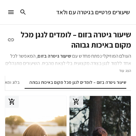
שיעורים פרטיים בגיטרה עם ולאד
שיעור גיטרה בזום – לומדים לנגן מכל
מקום באיכות גבוהה
העולם המוזיקלי נפתח מחדש עם
שיעור גיטרה בזום
, המאפשר לכל
אחד ללמוד לנגן בצורה מקצועית בלי לצאת מהבית. השיעורים מתנהלים
באותה רמת איכות של שיעורים פרונטליים, כאשר המורה רואה, שומע
הצג עוד
ומתקן בזמן אמת. כל תלמיד מקבל יחס אישי, הנחיות מדויקות, ותוכנית
שיעור גיטרה בזום – לומדים לנגן מכל מקום באיכות גבוהה
בלוג ומאמרי
לימוד שנבנית במיוחד בשבילו.
שיעורי גיטרה אונליין בזום
הפכו לאחת
הדרכים הנוחות, הגמישות והאפקטיביות ביותר ללמוד נגינה בעידן
הדיגיטלי – פתרון מושלם למי שמחפש לשלב תחביב, יצירה או מקצוע
חדש בלי לוותר על נוחות וזמן.
איך מתנהל שיעור גיטרה בזום בפועל