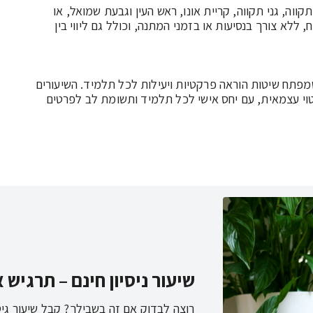
השיעורים מתקיימים בבית התלמיד באזורים כמו פתח תקווה, גני תקווה, קריית אונו, ראש העין וגבעת שמואל, או 
באופן מקוון בזום או וואטסאפ. תהליך הלימוד גמיש ונוח, ללא צורך בנסיעות או בזמני המתנה, וכולל גם ליווי בין 
ולאד הוא מורה לגיטרה עם ניסיון עשיר בלימוד אישי, שמפתח שיטות הוראה פרקטיות ויעילות לכל תלמיד. השיעורים 
משלבים תיאוריה מוזיקלית, טכניקה מעשית ויכולת ביטוי עצמאית, עם יחס אישי לכל תלמיד ותשומת לב לפרטים 
שיעור ניסיון חינם – תרגיש
רוצה לבדוק אם זה בשבילך? קבל שיעור גיט