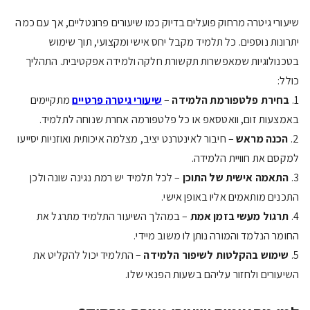
שיעורי גיטרה מרחוק פועלים בדיוק כמו שיעורים פרונטליים, אך עם כמה
יתרונות נוספים. כל תלמיד מקבל יחס אישי ומקצועי, תוך שימוש
בטכנולוגיות שמאפשרות תקשורת חלקה ולמידה אפקטיבית. התהליך
כולל:
1.
בחירת פלטפורמת הלמידה
–
שיעורי גיטרה פרטיים
מתקיימים
באמצעות זום, וואטסאפ או כל פלטפורמה אחרת שנוחה לתלמיד.
2.
הכנה מראש
– חיבור לאינטרנט יציב, מצלמה איכותית ואוזניות יסייעו
למקסם את חוויית הלמידה.
3.
התאמה אישית של התוכן
– לכל תלמיד יש רמת נגינה שונה ולכן
התכנים מותאמים אליו באופן אישי.
4.
תרגול מעשי בזמן אמת
– במהלך השיעור התלמיד מתרגל את
החומר הנלמד והמורה נותן לו משוב מיידי.
5.
שימוש בהקלטות לשיפור הלמידה
– התלמיד יכול להקליט את
השיעורים ולחזור עליהם בשעות הפנאי שלו.